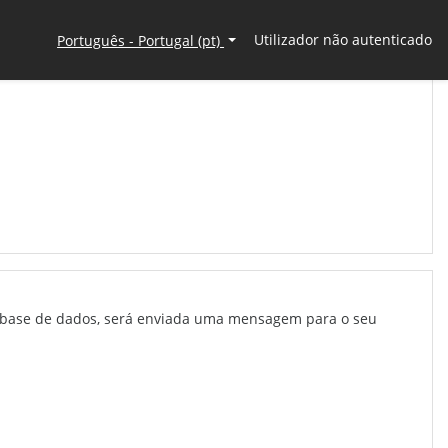
Utilizador não autenticado
Português - Portugal ‎(pt)‎
na base de dados, será enviada uma mensagem para o seu