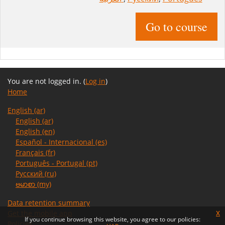
Go to course
You are not logged in. (
Log in
)
Home
English ‎(ar)‎
English ‎(ar)‎
English ‎(en)‎
Español - Internacional ‎(es)‎
Français ‎(fr)‎
Português - Portugal ‎(pt)‎
Русский ‎(ru)‎
ဗမာစာ ‎(my)‎
Data retention summary
Get the mobile app
x
If you continue browsing this website, you agree to our policies:
Policies